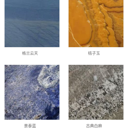
格兰云天
桔子玉
景泰蓝
古典白麻