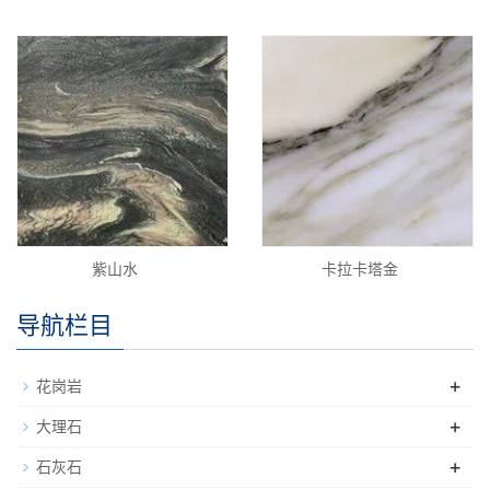
紫山水
卡拉卡塔金
导航栏目
+
花岗岩
+
大理石
+
石灰石