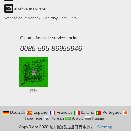
info@panelstone.cn
Working hour: Monday - Saturday (9am - 6pm)
Global after-sale service hotline:
0086-595-86959946
微信
Deutsch
Espanol
Francais
Italiano
Portugues
Japanese
Korean
Arabic
Russian
CopyRight 2020 厦门佰络进出口有限公司
Sitemap