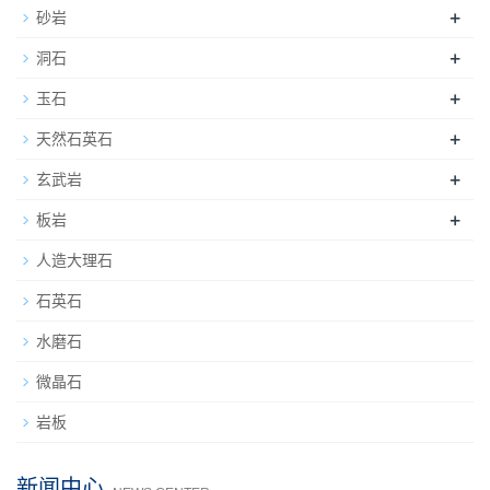
+
砂岩
+
洞石
+
玉石
+
天然石英石
+
玄武岩
+
板岩
人造大理石
石英石
水磨石
微晶石
岩板
新闻中心